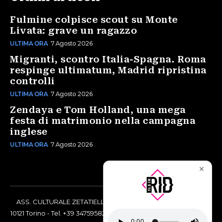
Fulmine colpisce scout su Monte
Livata: grave un ragazzo
ULTIMA ORA
7 Agosto 2026
Migranti, scontro Italia-Spagna. Roma
respinge ultimatum, Madrid ripristina
controlli
ULTIMA ORA
7 Agosto 2026
Zendaya e Tom Holland, una mega
festa di matrimonio nella campagna
inglese
ULTIMA ORA
7 Agosto 2026
✕
ASS. CULTURALE ZETATIELLE OFF via Vittorio Amedeo II, 21 -
10121 Torino - Tel. +39 3475958238 - Codice Fiscale 97883690014