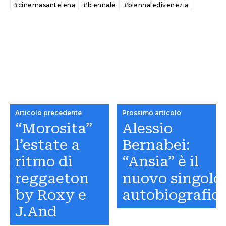
#cinemasantelena
#biennale
#biennaledivenezia
Articolo precedente
Prossimo articolo
“Morosita”
Alessio
l’estate a
Bernabei:
ritmo di
“Ansia” è il
reggaeton
nuovo singolo
by Roxy e
autobiografic
J.And