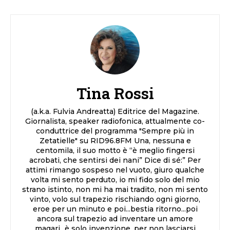
Tina Rossi
(a.k.a. Fulvia Andreatta) Editrice del Magazine.
Giornalista, speaker radiofonica, attualmente co-
conduttrice del programma "Sempre più in
Zetatielle" su RID96.8FM Una, nessuna e
centomila, il suo motto è “è meglio fingersi
acrobati, che sentirsi dei nani” Dice di sé:” Per
attimi rimango sospeso nel vuoto, giuro qualche
volta mi sento perduto, io mi fido solo del mio
strano istinto, non mi ha mai tradito, non mi sento
vinto, volo sul trapezio rischiando ogni giorno,
eroe per un minuto e poi...bestia ritorno...poi
ancora sul trapezio ad inventare un amore
magari...è solo invenzione, per non lasciarsi