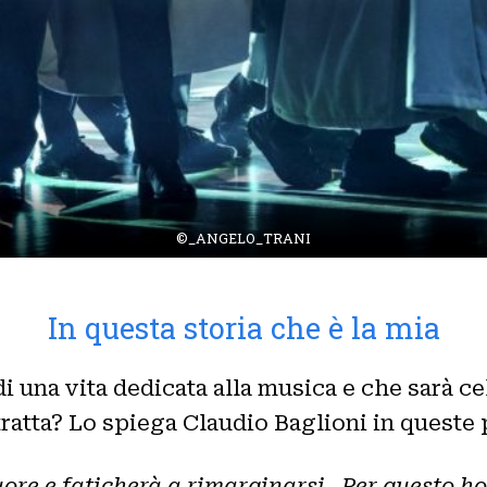
©_ANGELO_TRANI
In questa storia che è la mia
di una vita dedicata alla musica e che sarà ce
 tratta? Lo spiega Claudio Baglioni in queste
cuore e faticherà a rimarginarsi
.
Per questo ho