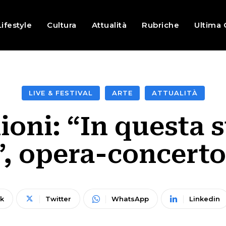
Lifestyle
Cultura
Attualità
Rubriche
Ultima 
LIVE & FESTIVAL
ARTE
ATTUALITÀ
oni: “In questa s
, opera-concerto
k
Twitter
WhatsApp
Linkedin