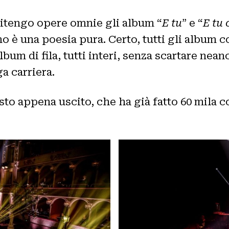
itengo opere omnie gli album “
E tu
” e “
E tu 
no è una poesia pura. Certo, tutti gli album
lbum di fila, tutti interi, senza scartare ne
a carriera.
o appena uscito, che ha già fatto 60 mila cop