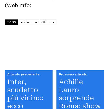
(Web Info)
TAGS
adnkronos
ultimora
Articolo precedente
Prossimo articolo
Inter,
Achille
scudetto
Lauro
più vicino:
sorprende
ecco
Roma: show