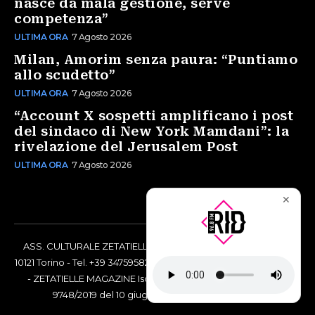
nasce da mala gestione, serve
competenza”
ULTIMA ORA
7 Agosto 2026
Milan, Amorim senza paura: “Puntiamo
allo scudetto”
ULTIMA ORA
7 Agosto 2026
“Account X sospetti amplificano i post
del sindaco di New York Mamdani”: la
rivelazione del Jerusalem Post
ULTIMA ORA
7 Agosto 2026
✕
ASS. CULTURALE ZETATIELLE OFF via Vittorio Amedeo II, 21 -
10121 Torino - Tel. +39 3475958238 - Codice Fiscale 97883690014
- ZETATIELLE MAGAZINE Iscrizione al Tribunale di Torino n°
9748/2019 del 10 giugno 2019 - RG n. 16073/2019