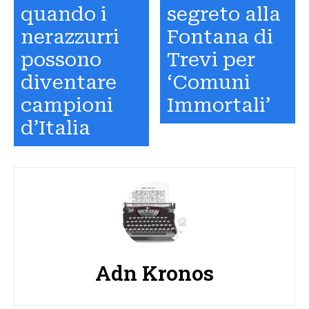
quando i
segreto alla
nerazzurri
Fontana di
possono
Trevi per
diventare
‘Comuni
campioni
Immortali’
d’Italia
Adn Kronos