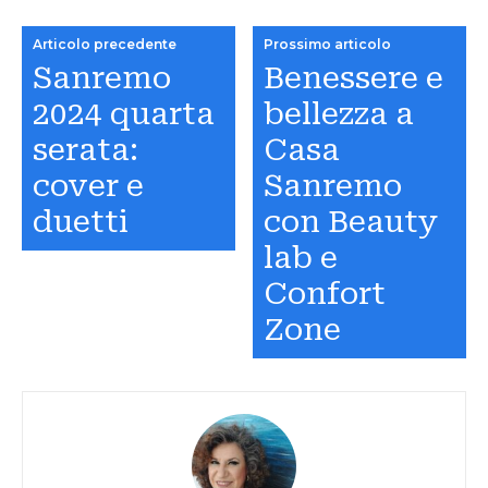
Articolo precedente
Prossimo articolo
Sanremo
Benessere e
2024 quarta
bellezza a
serata:
Casa
cover e
Sanremo
duetti
con Beauty
lab e
Confort
Zone