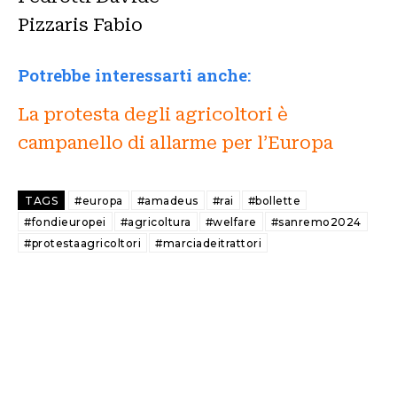
Pizzaris Fabio
Potrebbe interessarti anche:
La protesta degli agricoltori è
campanello di allarme per l’Europa
TAGS
#europa
#amadeus
#rai
#bollette
#fondieuropei
#agricoltura
#welfare
#sanremo2024
#protestaagricoltori
#marciadeitrattori