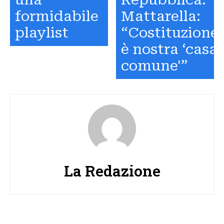
formidabile
Mattarella:
playlist
“Costituzione
è nostra ‘casa
comune'”
La Redazione