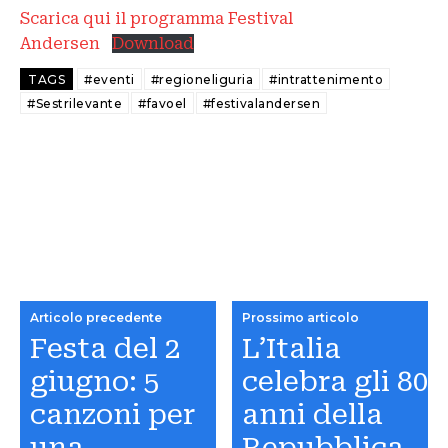
Scarica qui il programma Festival
Andersen
Download
TAGS
#eventi
#regioneliguria
#intrattenimento
#Sestrilevante
#favoel
#festivalandersen
Articolo precedente
Prossimo articolo
Festa del 2
L’Italia
giugno: 5
celebra gli 80
canzoni per
anni della
una
Repubblica.