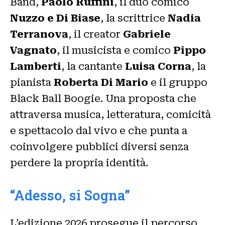
Band,
Paolo Ruffini
, il duo comico
Nuzzo e Di Biase
, la scrittrice
Nadia
Terranova
, il creator
Gabriele
Vagnato
, il musicista e comico
Pippo
Lamberti
, la cantante
Luisa Corna
, la
pianista
Roberta Di Mario
e il gruppo
Black Ball Boogie. Una proposta che
attraversa musica, letteratura, comicità
e spettacolo dal vivo e che punta a
coinvolgere pubblici diversi senza
perdere la propria identità.
“Adesso, si Sogna”
L’edizione 2026 prosegue il percorso