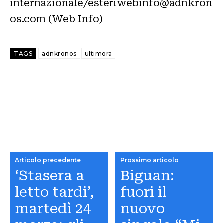
internazionale/esteriwebinfo@adnkron
os.com (Web Info)
TAGS
adnkronos
ultimora
Articolo precedente
Prossimo articolo
‘Stasera a
Biguan:
letto tardi’,
fuori il
martedì 24
nuovo