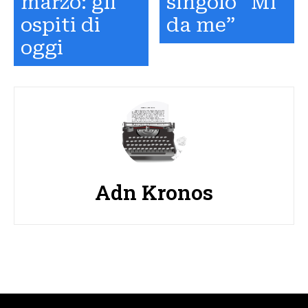
marzo: gli
singolo “Mi
ospiti di
da me”
oggi
Adn Kronos