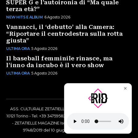
SUPER G e l’autoironia di “Ma quale
terza età?”
NEW HITS E ALBUM
6 Agosto 2026
Vannacci, il ‘debutto’ alla Camera:
“Riportare il centrodestra sulla rotta
giusta”
ULTIMA ORA
5 Agosto 2026
Il baseball femminile rinasce, ma
l’inno da incubo è il vero show
ULTIMA ORA
5 Agosto 2026
✕
ASS. CULTURALE ZETATIELLE OFF via Vittorio Amedeo II, 21 -
10121 Torino - Tel. +39 3475958238 - Codice Fiscale 97883690014
- ZETATIELLE MAGAZINE Iscrizione al Tribunale di Torino n°
9748/2019 del 10 giugno 2019 - RG n. 16073/2019