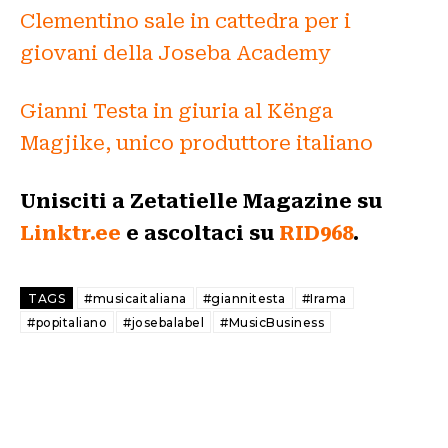
Clementino sale in cattedra per i
giovani della Joseba Academy
Gianni Testa in giuria al Kënga
Magjike, unico produttore italiano
Unisciti a Zetatielle Magazine su
Linktr.ee
e ascoltaci su
RID968
.
TAGS
#musicaitaliana
#giannitesta
#Irama
#popitaliano
#josebalabel
#MusicBusiness