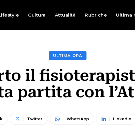
Lifestyle
Cultura
Attualità
Rubriche
Ultima 
ULTIMA ORA
to il fisioterapist
ta partita con l’A
k
Twitter
WhatsApp
Linkedin