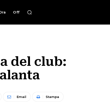
Ora
Off
a del club:
talanta
Email
Stampa