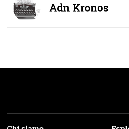
Adn Kronos
Chi siamo
Espl