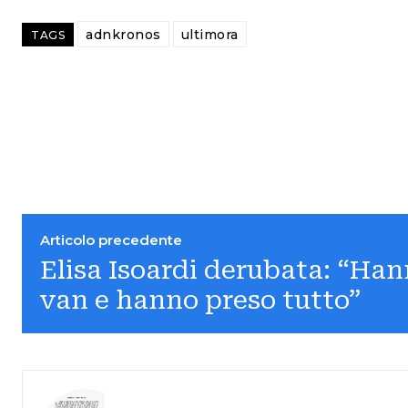
adnkronos
ultimora
TAGS
Articolo precedente
Elisa Isoardi derubata: “Hann
van e hanno preso tutto”