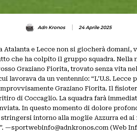
Adn Kronos
24 Aprile 2025
a Atalanta e Lecce non si giocherà domani, v
utto che ha colpito il gruppo squadra. Nella no
rosso Graziano Fiorita, trovato senza vita ne
r cui lavorava da un ventennio: “L’U.S. Lecce
rovvisamente Graziano Fiorita. Il fisioterap
ritiro di Coccaglio. La squadra farà immediat
viata. In questo momento di dolore profondo 
 stringersi intorno alla moglie Azzurra ed ai 
tti”. —sportwebinfo@adnkronos.com (Web Inf