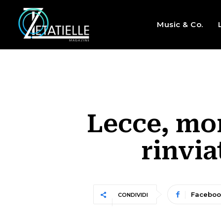
Music & Co.
Lecce, mor
rinvia
Faceboo
CONDIVIDI