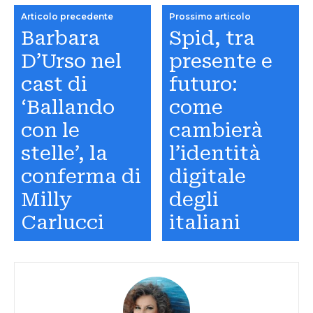
Articolo precedente
Prossimo articolo
Barbara
Spid, tra
D’Urso nel
presente e
cast di
futuro:
‘Ballando
come
con le
cambierà
stelle’, la
l’identità
conferma di
digitale
Milly
degli
Carlucci
italiani