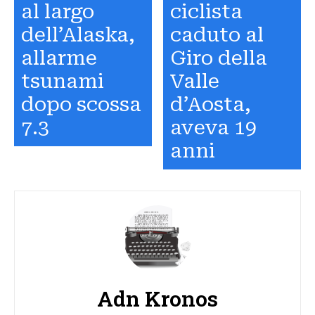
al largo
ciclista
dell’Alaska,
caduto al
allarme
Giro della
tsunami
Valle
dopo scossa
d’Aosta,
7.3
aveva 19
anni
Adn Kronos