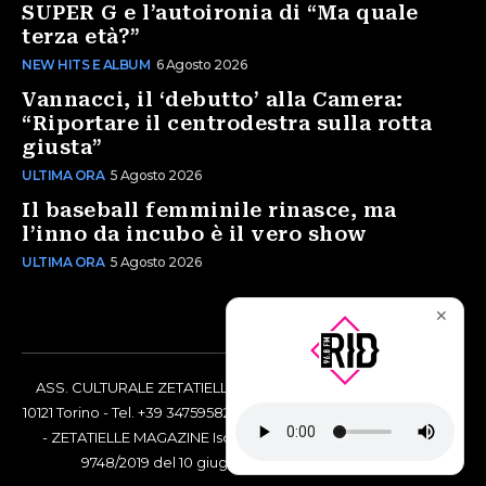
SUPER G e l’autoironia di “Ma quale
terza età?”
NEW HITS E ALBUM
6 Agosto 2026
Vannacci, il ‘debutto’ alla Camera:
“Riportare il centrodestra sulla rotta
giusta”
ULTIMA ORA
5 Agosto 2026
Il baseball femminile rinasce, ma
l’inno da incubo è il vero show
ULTIMA ORA
5 Agosto 2026
✕
ASS. CULTURALE ZETATIELLE OFF via Vittorio Amedeo II, 21 -
10121 Torino - Tel. +39 3475958238 - Codice Fiscale 97883690014
- ZETATIELLE MAGAZINE Iscrizione al Tribunale di Torino n°
9748/2019 del 10 giugno 2019 - RG n. 16073/2019