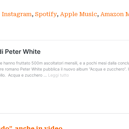
,
Instagram
,
Spotify
,
Apple Music
,
Amazon M
ndo”, anche in video