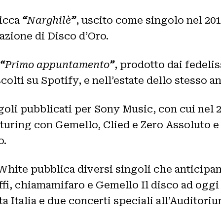
picca
“
Narghilè
”
, uscito come singolo nel 201
cazione di Disco d’Oro.
“
Primo appuntamento
”
, prodotto dai fedeli
scolti su Spotify, e nell’estate dello stesso a
ngoli pubblicati per Sony Music, con cui nel
aturing con Gemello, Clied e Zero Assoluto e
o.
ite pubblica diversi singoli che anticipano 
ffi, chiamamifaro e Gemello Il disco ad oggi 
tta Italia e due concerti speciali all’Auditori