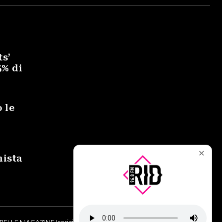
ts’
5% di
 le
✕
mista
IELLE MAGAZINE Iscrizione al Tribunale di Torino n° 9748/2019