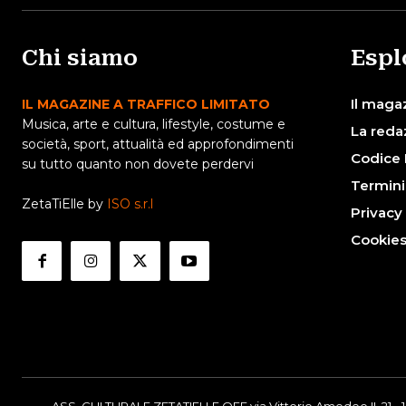
Chi siamo
Espl
Il maga
IL MAGAZINE A TRAFFICO LIMITATO
Musica, arte e cultura, lifestyle, costume e
La reda
società, sport, attualità ed approfondimenti
Codice 
su tutto quanto non dovete perdervi
Termini
ZetaTiElle by
ISO s.r.l
Privacy
Cookie
ASS. CULTURALE ZETATIELLE OFF via Vittorio Amedeo II, 21 - 1