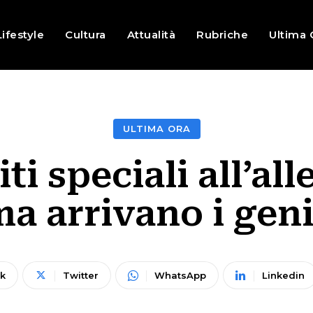
Lifestyle
Cultura
Attualità
Rubriche
Ultima 
ULTIMA ORA
iti speciali all’al
a arrivano i geni
k
Twitter
WhatsApp
Linkedin