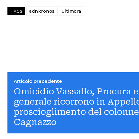
adnkronos
ultimora
TAGS
Articolo precedente
Omicidio Vassallo, Procura 
generale ricorrono in Appell
proscioglimento del colonne
Cagnazzo