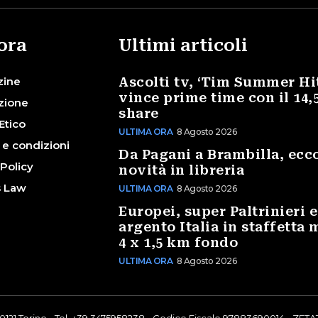
ora
Ultimi articoli
zine
Ascolti tv, ‘Tim Summer Hi
vince prime time con il 14,
zione
share
Etico
ULTIMA ORA
8 Agosto 2026
 e condizioni
Da Pagani a Brambilla, ecco
 Policy
novità in libreria
s Law
ULTIMA ORA
8 Agosto 2026
Europei, super Paltrinieri e
argento Italia in staffetta 
4 x 1,5 km fondo
ULTIMA ORA
8 Agosto 2026
0121 Torino - Tel. +39 3475958238 - Codice Fiscale 97883690014 - ZETAT