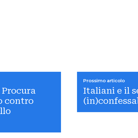
Prossimo articolo
e Procura
Italiani e il 
o contro
(in)confessa
llo