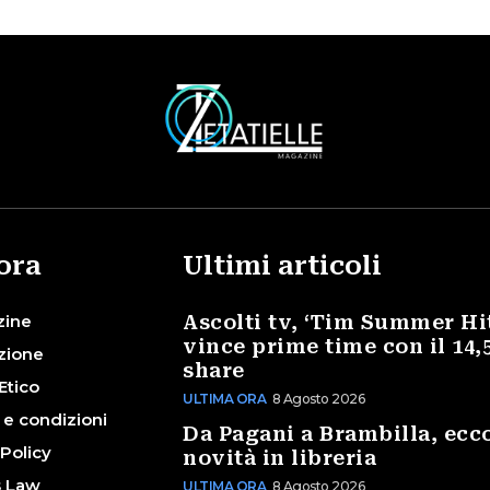
ora
Ultimi articoli
zine
Ascolti tv, ‘Tim Summer Hi
vince prime time con il 14,
zione
share
Etico
ULTIMA ORA
8 Agosto 2026
 e condizioni
Da Pagani a Brambilla, ecco
 Policy
novità in libreria
s Law
ULTIMA ORA
8 Agosto 2026