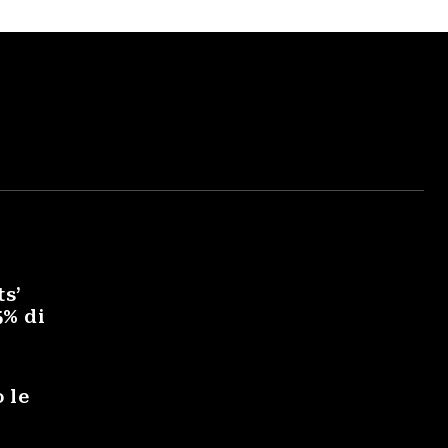
ts’
5% di
 le