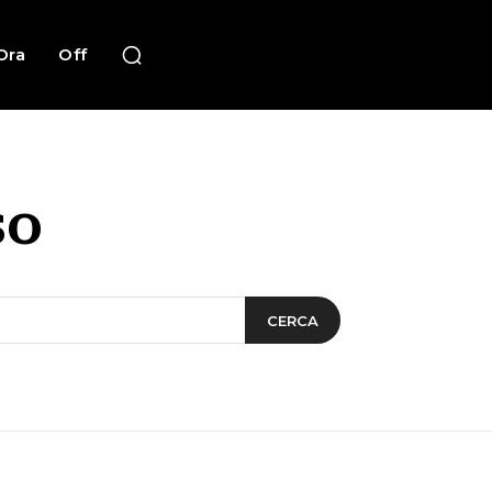
Ora
Off
so
CERCA