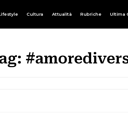
Lifestyle
Cultura
Attualità
Rubriche
Ultima 
ag:
#amorediver