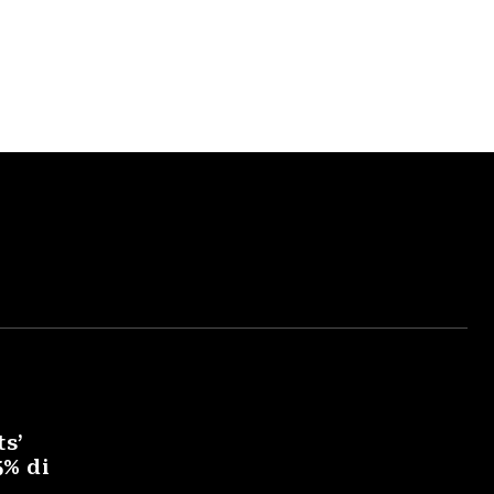
ts’
5% di