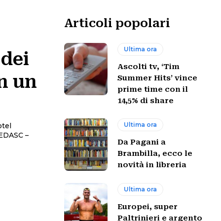
Articoli popolari
Ultima ora
 dei
Ascolti tv, ‘Tim
in un
Summer Hits’ vince
prime time con il
14,5% di share
Ultima ora
otel
i EDASC –
Da Pagani a
Brambilla, ecco le
novità in libreria
Ultima ora
Europei, super
Paltrinieri e argento