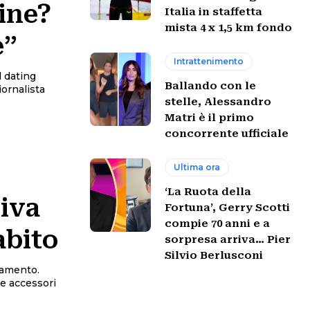
line?
Italia in staffetta
mista 4 x 1,5 km fondo
e”
Intrattenimento
l dating
Ballando con le
iornalista
stelle, Alessandro
Matri è il primo
concorrente ufficiale
Ultima ora
‘La Ruota della
iva
Fortuna’, Gerry Scotti
compie 70 anni e a
abito
sorpresa arriva… Pier
Silvio Berlusconi
iamento.
 e accessori