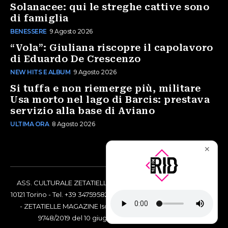
Solanacee: qui le streghe cattive sono
di famiglia
BENESSERE
9 Agosto 2026
“Vola”: Giuliana riscopre il capolavoro
di Eduardo De Crescenzo
NEW HITS E ALBUM
9 Agosto 2026
Si tuffa e non riemerge più, militare
Usa morto nel lago di Barcis: prestava
servizio alla base di Aviano
ULTIMA ORA
8 Agosto 2026
✕
ASS. CULTURALE ZETATIELLE OFF via Vittorio Amedeo II, 21 -
10121 Torino - Tel. +39 3475958238 - Codice Fiscale 97883690014
- ZETATIELLE MAGAZINE Iscrizione al Tribunale di Torino n°
9748/2019 del 10 giugno 2019 - RG n. 16073/2019