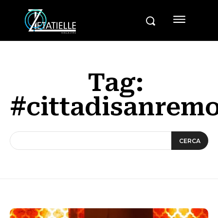
Tag:
#cittadisanrem
CERCA