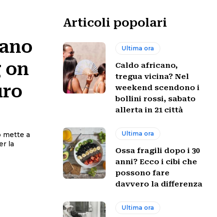
Articoli popolari
lano
Ultima ora
g on
Caldo africano,
tregua vicina? Nel
uro
weekend scendono i
bollini rossi, sabato
allerta in 21 città
Ultima ora
o mette a
er la
Ossa fragili dopo i 30
anni? Ecco i cibi che
possono fare
davvero la differenza
Ultima ora