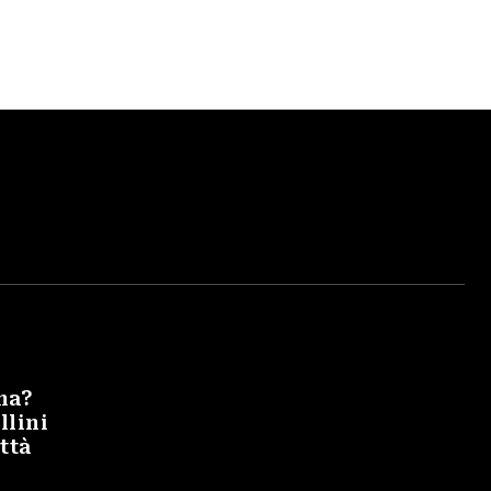
na?
llini
ittà