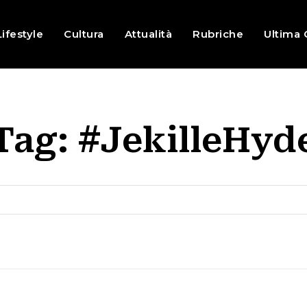
Lifestyle
Cultura
Attualità
Rubriche
Ultima 
Tag:
#JekilleHyd