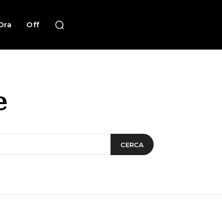
Ora
Off
e
CERCA