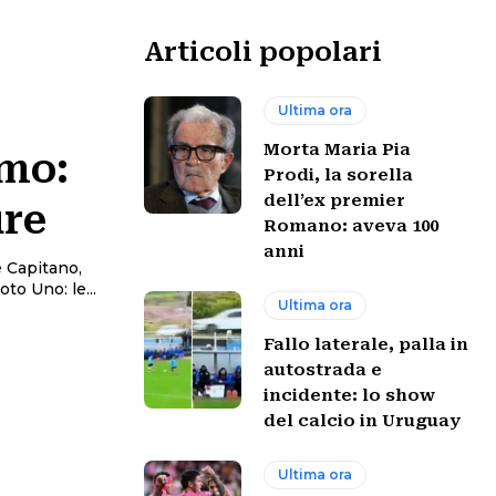
Articoli popolari
Ultima ora
Morta Maria Pia
emo:
Prodi, la sorella
dell’ex premier
ure
Romano: aveva 100
anni
 Capitano,
per una volta Dr Jekill e Mr. Hyde Le mie pagelle senza voto Uno: le...
Ultima ora
Fallo laterale, palla in
autostrada e
incidente: lo show
del calcio in Uruguay
Ultima ora