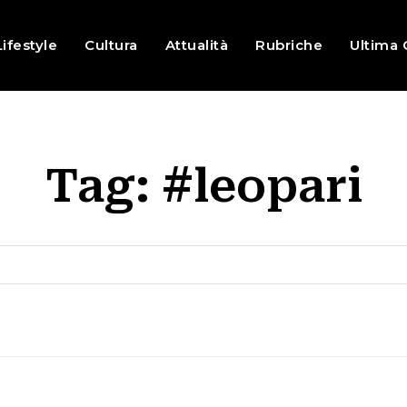
Lifestyle
Cultura
Attualità
Rubriche
Ultima 
Tag:
#leopari