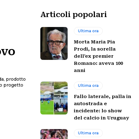
Articoli popolari
Ultima ora
Morta Maria Pia
ovo
Prodi, la sorella
dell’ex premier
Romano: aveva 100
anni
a, prodotto
vo progetto
Ultima ora
Fallo laterale, palla in
autostrada e
incidente: lo show
del calcio in Uruguay
Ultima ora