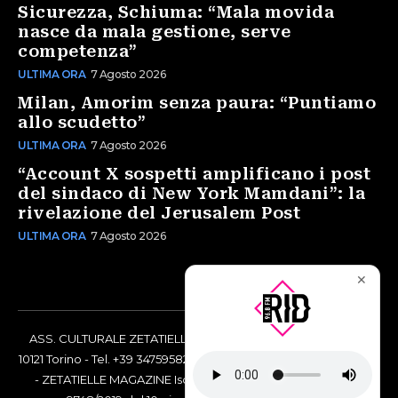
Sicurezza, Schiuma: “Mala movida
nasce da mala gestione, serve
competenza”
ULTIMA ORA
7 Agosto 2026
Milan, Amorim senza paura: “Puntiamo
allo scudetto”
ULTIMA ORA
7 Agosto 2026
“Account X sospetti amplificano i post
del sindaco di New York Mamdani”: la
rivelazione del Jerusalem Post
ULTIMA ORA
7 Agosto 2026
✕
ASS. CULTURALE ZETATIELLE OFF via Vittorio Amedeo II, 21 -
10121 Torino - Tel. +39 3475958238 - Codice Fiscale 97883690014
- ZETATIELLE MAGAZINE Iscrizione al Tribunale di Torino n°