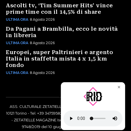
Ascolti tv, ‘Tim Summer Hits’ vince
prime time con il 14,5% di share
ULTIMA ORA
8 Agosto 2026
Da Pagani a Brambilla, ecco le novità
in libreria
ULTIMA ORA
8 Agosto 2026
Europei, super Paltrinieri e argento
Italia in staffetta mista 4 x 1,5 km
fondo
ULTIMA ORA
8 Agosto 2026
✕
ASS. CULTURALE ZETATIELLE OFF via Vittorio Amedeo II, 21 -
10121 Torino - Tel. +39 3475958238 - Codice Fiscale 97883690014
- ZETATIELLE MAGAZINE Iscrizione al Tribunale di Torino n°
9748/2019 del 10 giugno 2019 - RG n. 16073/2019