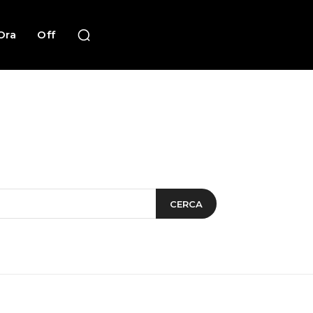
Ora
Off
CERCA