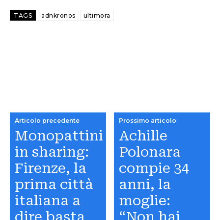
TAGS
adnkronos
ultimora
Articolo precedente
Prossimo articolo
Monopattini
Achille
in sharing:
Polonara
Firenze, la
compie 34
prima città
anni, la
italiana a
moglie:
dire basta
“Non hai