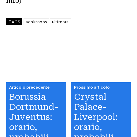
Info)
TAGS
adnkronos
ultimora
Articolo precedente
Prossimo articolo
Borussia
Crystal
Dortmund-
Palace-
Juventus:
Liverpool:
orario,
orario,