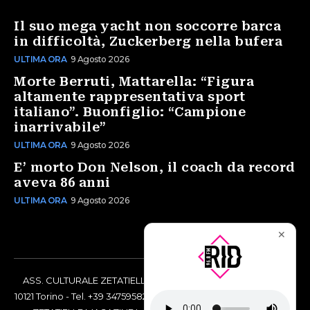
Il suo mega yacht non soccorre barca
in difficoltà, Zuckerberg nella bufera
ULTIMA ORA
9 Agosto 2026
Morte Berruti, Mattarella: “Figura
altamente rappresentativa sport
italiano”. Buonfiglio: “Campione
inarrivabile”
ULTIMA ORA
9 Agosto 2026
E’ morto Don Nelson, il coach da record
aveva 86 anni
ULTIMA ORA
9 Agosto 2026
✕
ASS. CULTURALE ZETATIELLE OFF via Vittorio Amedeo II, 21 -
10121 Torino - Tel. +39 3475958238 - Codice Fiscale 97883690014