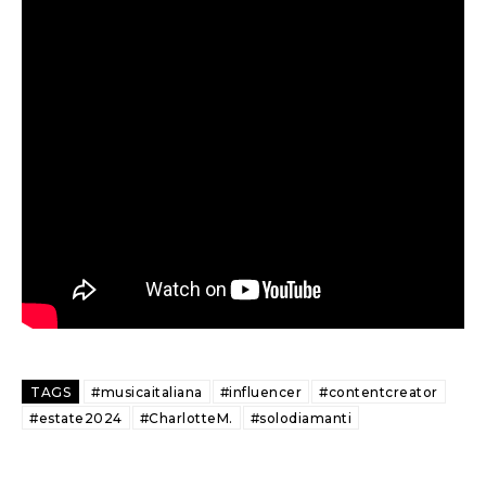
TAGS
#musicaitaliana
#influencer
#contentcreator
#estate2024
#CharlotteM.
#solodiamanti