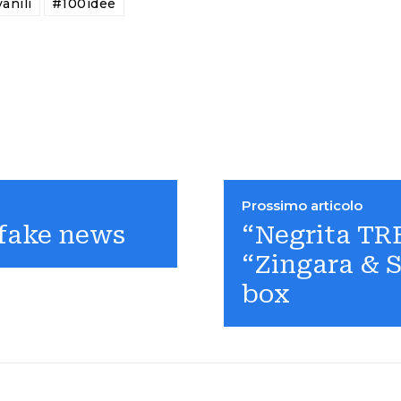
anili
#100idee
Prossimo articolo
 fake news
“Negrita TRE
“Zingara & S
box