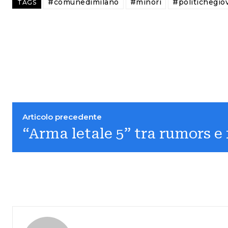
#comunedimilano
#minori
#politichegiov
TAGS
Articolo precedente
“Arma letale 5” tra rumors e