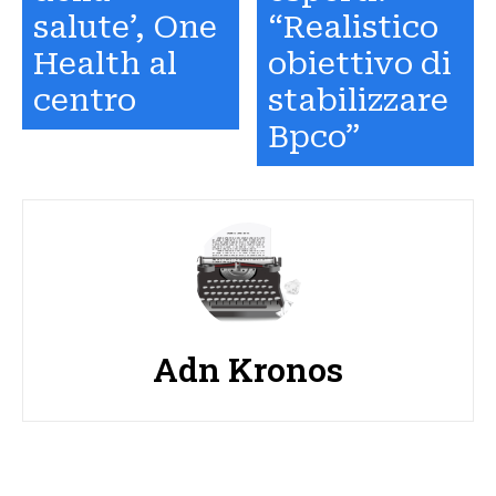
salute’, One
“Realistico
Health al
obiettivo di
centro
stabilizzare
Bpco”
Adn Kronos