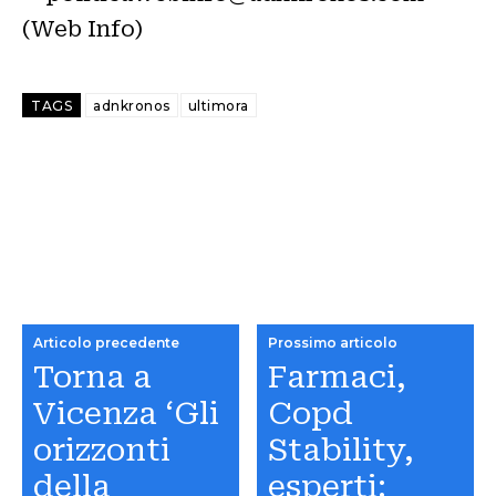
(Web Info)
TAGS
adnkronos
ultimora
Articolo precedente
Prossimo articolo
Torna a
Farmaci,
Vicenza ‘Gli
Copd
orizzonti
Stability,
della
esperti: