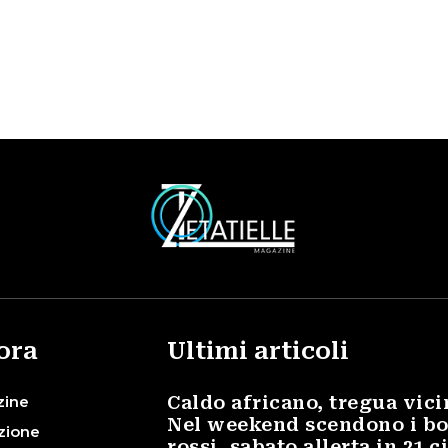
ora
Ultimi articoli
zine
Caldo africano, tregua vici
Nel weekend scendono i bo
zione
rossi, sabato allerta in 21 c