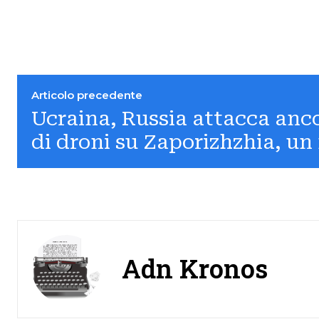
Articolo precedente
Ucraina, Russia attacca anc
di droni su Zaporizhzhia, un
Adn Kronos