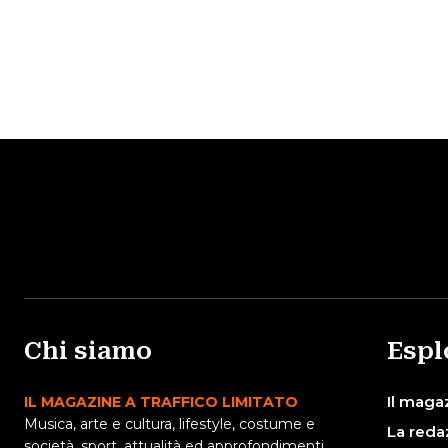
Chi siamo
Espl
Il maga
IL MAGAZINE A TRAFFICO LIMITATO
Musica, arte e cultura, lifestyle, costume e
La reda
società, sport, attualità ed approfondimenti