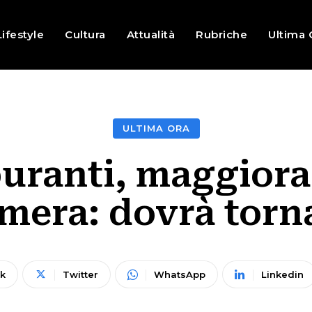
Lifestyle
Cultura
Attualità
Rubriche
Ultima 
ULTIMA ORA
uranti, maggiora
amera: dovrà torn
k
Twitter
WhatsApp
Linkedin