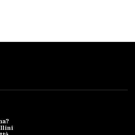
na?
llini
ittà