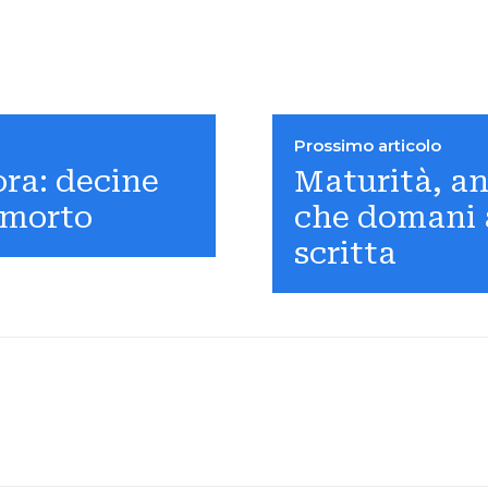
Prossimo articolo
ora: decine
Maturità, an
 morto
che domani 
scritta