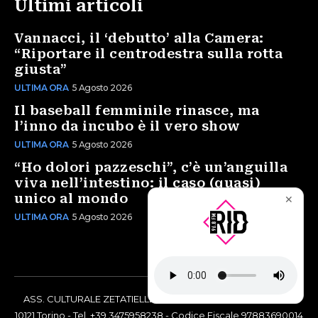
Ultimi articoli
Vannacci, il ‘debutto’ alla Camera:
“Riportare il centrodestra sulla rotta
giusta”
ULTIMA ORA
5 Agosto 2026
Il baseball femminile rinasce, ma
l’inno da incubo è il vero show
ULTIMA ORA
5 Agosto 2026
“Ho dolori pazzeschi”, c’è un’anguilla
viva nell’intestino: il caso (quasi)
unico al mondo
✕
ULTIMA ORA
5 Agosto 2026
ASS. CULTURALE ZETATIELLE OFF via Vittorio Amedeo II, 21 -
10121 Torino - Tel. +39 3475958238 - Codice Fiscale 97883690014