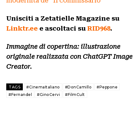
modernità de “Il commissario”
Unisciti a Zetatielle Magazine su
Linktr.ee
e ascoltaci su
RID968
.
Immagine di copertina: illustrazione
originale realizzata con ChatGPT Image
Creator.
TAGS
#CinemaItaliano
#DonCamillo
#Peppone
#Fernandel
#GinoCervi
#FilmCult