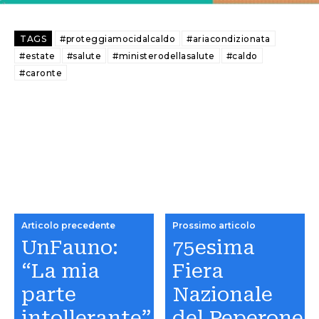
TAGS
#proteggiamocidalcaldo
#ariacondizionata
#estate
#salute
#ministerodellasalute
#caldo
#caronte
Articolo precedente
Prossimo articolo
UnFauno:
75esima
“La mia
Fiera
parte
Nazionale
intollerante”
del Peperone