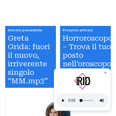
Articolo precedente
Prossimo articolo
Greta
Horroroscopo
Grida: fuori
– Trova il tuo
il nuovo,
posto
irriverente
nell’oroscopo
singolo
del cinema
✕
“MM.mp3”
horror