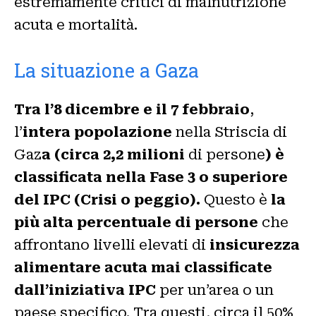
estremamente critici di malnutrizione
acuta e mortalità.
La situazione a Gaza
Tra l’8 dicembre e il 7 febbraio
,
l’
intera popolazione
nella Striscia di
Gaz
a (circa 2,2 milioni
di persone
) è
classificata nella Fase 3 o superiore
del IPC (Crisi o peggio).
Questo è
la
più alta percentuale di persone
che
affrontano livelli elevati di
insicurezza
alimentare acuta mai classificate
dall’iniziativa IPC
per un’area o un
paese specifico. Tra questi, circa il 50%