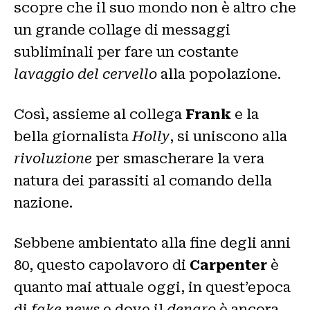
scopre che il suo mondo non è altro che
un grande collage di messaggi
subliminali per fare un costante
lavaggio del cervello
alla popolazione.
Così, assieme al collega
Frank
e la
bella giornalista
Holly
, si uniscono alla
rivoluzione
per smascherare la vera
natura dei parassiti al comando della
nazione.
Sebbene ambientato alla fine degli anni
80, questo capolavoro di
Carpenter
è
quanto mai attuale oggi, in quest’epoca
di
fake news
e dove il
denaro
è ancora