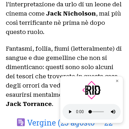
l’interpretazione da urlo di un leone del
cinema come
Jack Nicholson
, mai più
così terrificante nè prima nè dopo
questo ruolo.
Fantasmi, follia, fiumi (letteralmente) di
sangue e due gemelline che non si
dimenticano: questi sono solo alcuni
dei tesori che troverete in questa casa
✕
degli orrori da vedere e rivedere fino ad
esaurirsi mentalmente proprio come
Jack Torrance
.
Vergine (23 agosto – 22