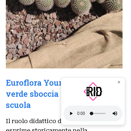
Euroflora Young, l’amore per il
✕
verde sboccia sui banchi di
scuola
Il ruolo didattico di Euroflora si
esprime storicamente nella