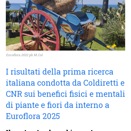
Euroflora 2022 ph M.Col
I risultati della prima ricerca
italiana condotta da Coldiretti e
CNR sui benefici fisici e mentali
di piante e fiori da interno a
Euroflora 2025