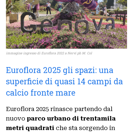
immagine ingresso di Euroflora 2022 a Nervi ph M. Col
Euroflora 2025 gli spazi:
una
superficie di quasi 14 campi da
calcio fronte mare
Euroflora 2025 rinasce partendo dal
nuovo
parco urbano di trentamila
metri quadrati
che sta sorgendo in