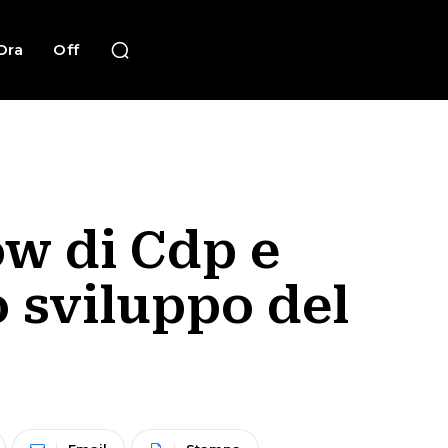
Ora
Off
ow di Cdp e
o sviluppo del