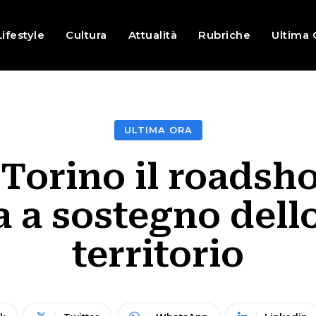
Lifestyle
Cultura
Attualità
Rubriche
Ultima 
ULTIMA ORA
 Torino il roadsh
 a sostegno dell
territorio