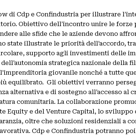
 di Cdp e Confindustria per illustrare l’int
ritorio. Obiettivo dell’incontro unire le for
dere alle sfide che le aziende devono affron
no state illustrate le priorità dell’accordo, tr
ircolare, supporto agli investimenti delle im
ell’autonomia strategica nazionale della fili
imprenditoria giovanile nonché a tutte quell
iù equilibrato. Gli obiettivi verranno perse
anza alternativa e di sostegno all’accesso al
 natura comunitaria. La collaborazione promuov
e Equity e del Venture Capital, lo sviluppo di
anzia, oltre che soluzioni residenziali a con
lavorativa. Cdp e Confindustria potranno po