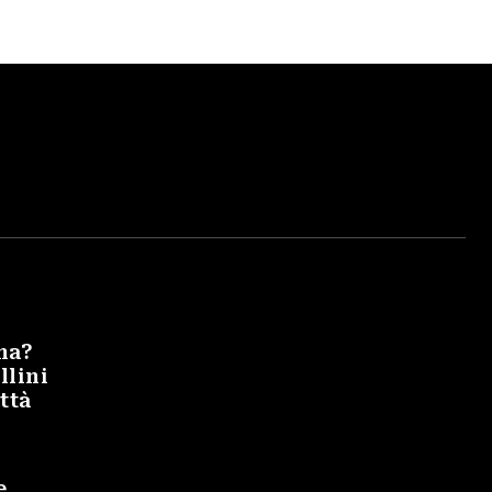
na?
llini
ittà
e