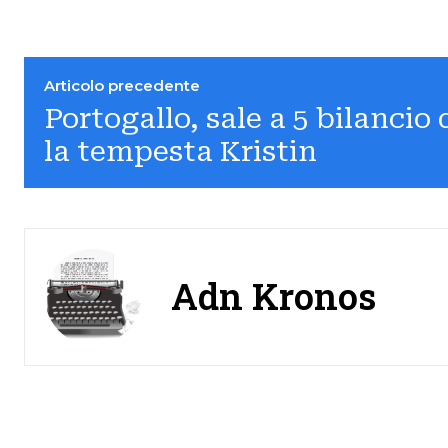
Articolo precedente
Portogallo, sale a 5 bilancio 
la tempesta Kristin
Adn Kronos