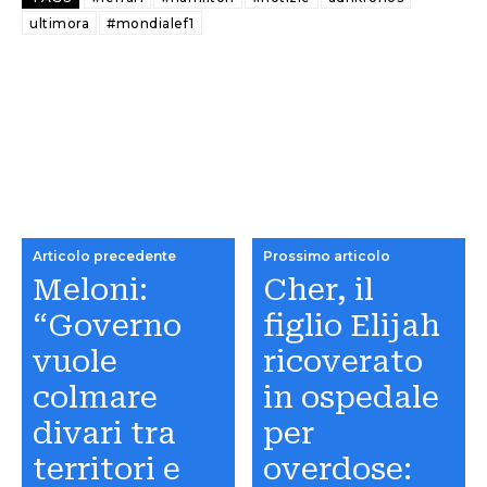
ultimora
#mondialef1
Articolo precedente
Prossimo articolo
Meloni:
Cher, il
“Governo
figlio Elijah
vuole
ricoverato
colmare
in ospedale
divari tra
per
territori e
overdose: