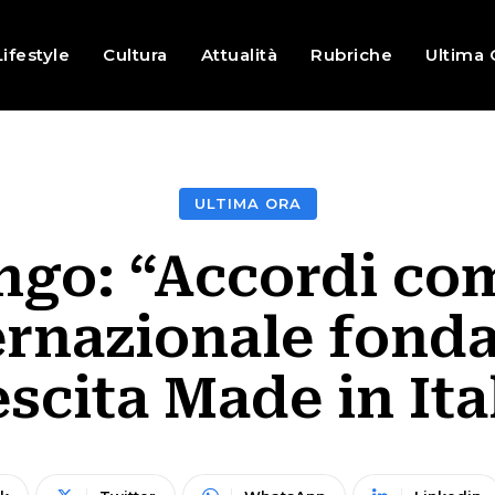
Lifestyle
Cultura
Attualità
Rubriche
Ultima 
ULTIMA ORA
ngo: “Accordi co
ernazionale fond
escita Made in Ita