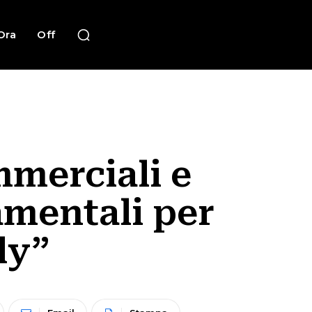
Ora
Off
mmerciali e
amentali per
ly”