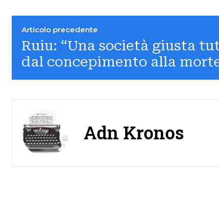
Articolo precedente
Ruiu: “Una società giusta tut
dal concepimento alla morte
Adn Kronos