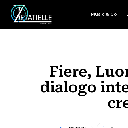
Music & Co.
Fiere, Luo
dialogo int
cr