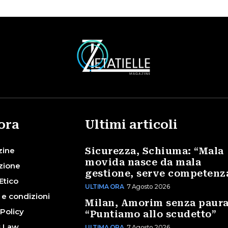
ora
Ultimi articoli
zine
Sicurezza, Schiuma: “Mala
movida nasce da mala
zione
gestione, serve competenz
Etico
ULTIMA ORA
7 Agosto 2026
 e condizioni
Milan, Amorim senza paura
 Policy
“Puntiamo allo scudetto”
s Law
ULTIMA ORA
7 Agosto 2026