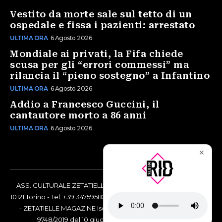
Vestito da morte sale sul tetto di un
ospedale e fissa i pazienti: arrestato
ULTIMA ORA
6 Agosto 2026
Mondiale ai privati, la Fifa chiede
scusa per gli “errori commessi” ma
rilancia il “pieno sostegno” a Infantino
ULTIMA ORA
6 Agosto 2026
Addio a Francesco Guccini, il
cantautore morto a 86 anni
ULTIMA ORA
6 Agosto 2026
✕
ASS. CULTURALE ZETATIELLE OFF via Vittorio Amedeo II, 21 -
10121 Torino - Tel. +39 3475958238 - Codice Fiscale 97883690014
- ZETATIELLE MAGAZINE Iscrizione al Tribunale di Torino n°
9748/2019 del 10 giugno 2019 - RG n. 16073/2019