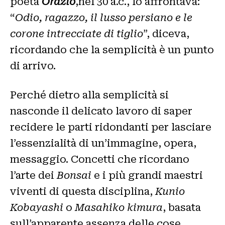
poeta
Orazio
,nel 30 a.c., lo affrontava:
“
Odio, ragazzo, il lusso persiano e le
corone intrecciate di tiglio
”, diceva,
ricordando che la semplicità è un punto
di arrivo.
Perché dietro alla semplicità si
nasconde il delicato lavoro di saper
recidere le parti ridondanti per lasciare
l’essenzialità di un’immagine, opera,
messaggio. Concetti che ricordano
l’arte dei
Bonsai
e i più grandi maestri
viventi di questa disciplina,
Kunio
Kobayashi
o
Masahiko kimura
, basata
sull’apparente assenza delle cose.