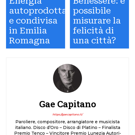
Energia
Benessere: è
autoprodotta
possibile
e condivisa
misurare la
in Emilia
felicità di
Romagna
una città?
Gae Capitano
https://gaecapitano.it/
Paroliere, compositore, arrangiatore e musicista
italiano. Disco d’Oro – Disco di Platino – Finalista
Premio Tenco – Vincitore Premio Lunezia Autori-