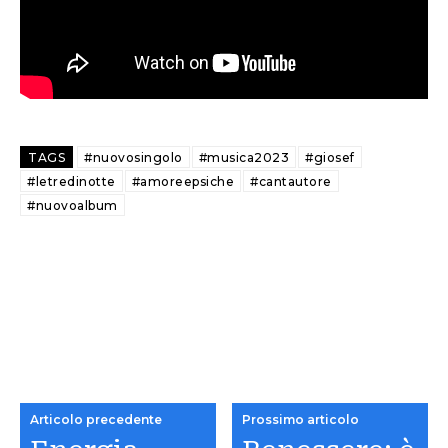
TAGS
#nuovosingolo
#musica2023
#giosef
#letredinotte
#amoreepsiche
#cantautore
#nuovoalbum
Articolo precedente
Prossimo articolo