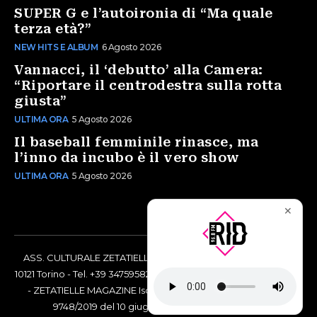
SUPER G e l’autoironia di “Ma quale
terza età?”
NEW HITS E ALBUM
6 Agosto 2026
Vannacci, il ‘debutto’ alla Camera:
“Riportare il centrodestra sulla rotta
giusta”
ULTIMA ORA
5 Agosto 2026
Il baseball femminile rinasce, ma
l’inno da incubo è il vero show
ULTIMA ORA
5 Agosto 2026
✕
ASS. CULTURALE ZETATIELLE OFF via Vittorio Amedeo II, 21 -
10121 Torino - Tel. +39 3475958238 - Codice Fiscale 97883690014
- ZETATIELLE MAGAZINE Iscrizione al Tribunale di Torino n°
9748/2019 del 10 giugno 2019 - RG n. 16073/2019