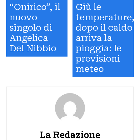
“Onirico”, il
Giù le
nuovo
temperature,
singolo di
dopo il caldo
Angelica
arriva la
Del Nibbio
pioggia: le
previsioni
meteo
La Redazione