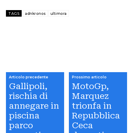
TAGS
adnkronos
ultimora
Articolo precedente
Prossimo articolo
Gallipoli,
MotoGp,
rischia di
Marquez
annegare in
trionfa in
piscina
Repubblica
parco
Ceca