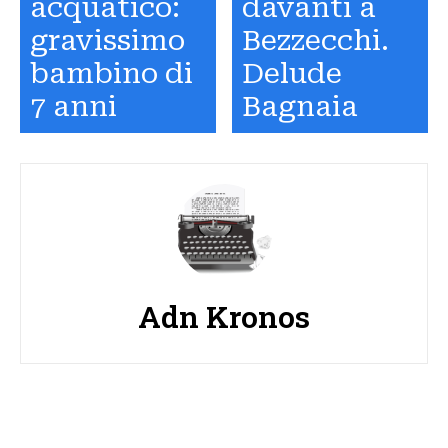
acquatico:
davanti a
gravissimo
Bezzecchi.
bambino di
Delude
7 anni
Bagnaia
Adn Kronos