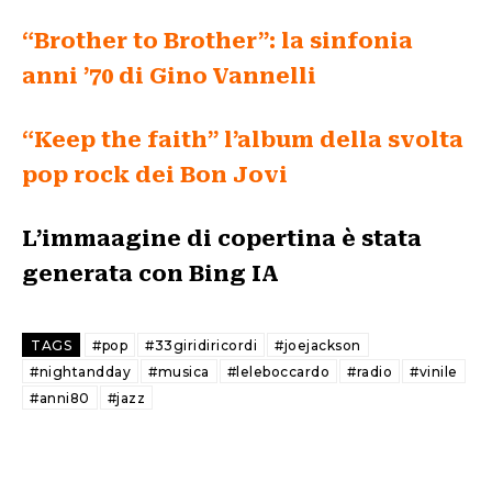
“Brother to Brother”: la sinfonia
anni ’70 di Gino Vannelli
“Keep the faith” l’album della svolta
pop rock dei Bon Jovi
L’immaagine di copertina è stata
generata con Bing IA
TAGS
#pop
#33giridiricordi
#joejackson
#nightandday
#musica
#leleboccardo
#radio
#vinile
#anni80
#jazz