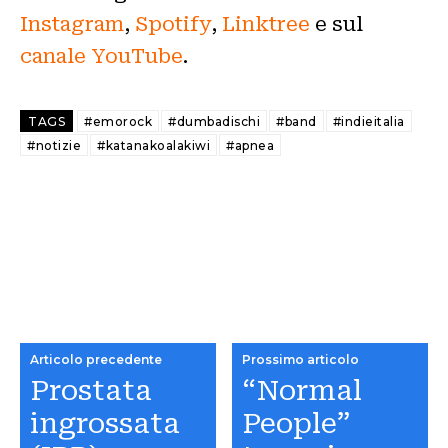
Instagram
,
Spotify
,
Linktree
e sul
canale YouTube
.
TAGS
#emorock
#dumbadischi
#band
#indieitalia
#notizie
#katanakoalakiwi
#apnea
Articolo precedente
Prossimo articolo
Prostata
“Normal
ingrossata
People”