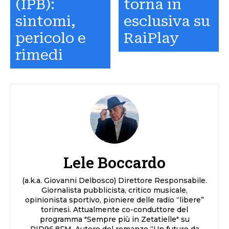
(IPB):
torna in
sintomi,
esclusiva su
pericolo e
RaiPlay
rimedi
Lele Boccardo
(a.k.a. Giovanni Delbosco) Direttore Responsabile.
Giornalista pubblicista, critico musicale,
opinionista sportivo, pioniere delle radio “libere”
torinesi. Attualmente co-conduttore del
programma "Sempre più in Zetatielle" su
RID96.8FM. Autore del romanzo “Un futuro da