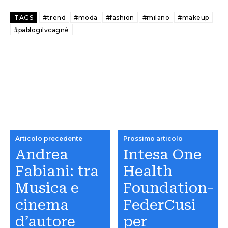
TAGS
#trend
#moda
#fashion
#milano
#makeup
#pablogilvcagné
Articolo precedente
Prossimo articolo
Andrea
Intesa One
Fabiani: tra
Health
Musica e
Foundation-
cinema
FederCusi
d’autore
per