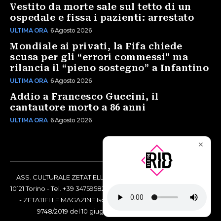
Vestito da morte sale sul tetto di un
ospedale e fissa i pazienti: arrestato
ULTIMA ORA
6 Agosto 2026
Mondiale ai privati, la Fifa chiede
scusa per gli “errori commessi” ma
rilancia il “pieno sostegno” a Infantino
ULTIMA ORA
6 Agosto 2026
Addio a Francesco Guccini, il
cantautore morto a 86 anni
ULTIMA ORA
6 Agosto 2026
✕
ASS. CULTURALE ZETATIELLE OFF via Vittorio Amedeo II, 21 -
10121 Torino - Tel. +39 3475958238 - Codice Fiscale 97883690014
- ZETATIELLE MAGAZINE Iscrizione al Tribunale di Torino n°
9748/2019 del 10 giugno 2019 - RG n. 16073/2019