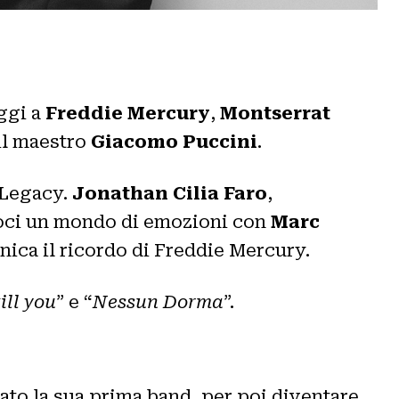
ggi a
Freddie Mercury
,
Montserrat
il maestro
Giacomo Puccini
.
e Legacy.
Jonathan Cilia Faro
,
doci un mondo di emozioni con
Marc
ica il ricordo di Freddie Mercury.
ill you
” e “
Nessun Dorma
”.
ato la sua prima band, per poi diventare