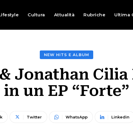
Lifestyle
Cultura
Attualità
Rubriche
Ultima 
NEW HITS E ALBUM
& Jonathan Cilia
in un EP “Forte”
k
Twitter
WhatsApp
Linkedin