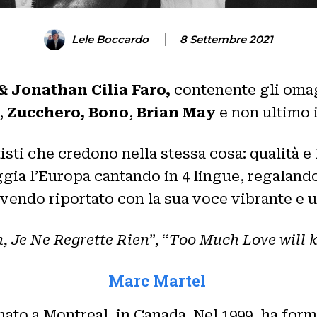
Lele Boccardo
8 Settembre 2021
& Jonathan Cilia Faro,
contenente gli
oma
,
Zucchero, Bono
,
Brian May
e non ultimo 
rtisti che credono nella stessa cosa: qualità 
gia l’Europa cantando in 4 lingue, regalan
endo riportato con la sua voce vibrante e un
, Je Ne Regrette Rien
”, “
Too Much Love will k
Marc Martel
nato a Montreal, in Canada. Nel 1999, ha form