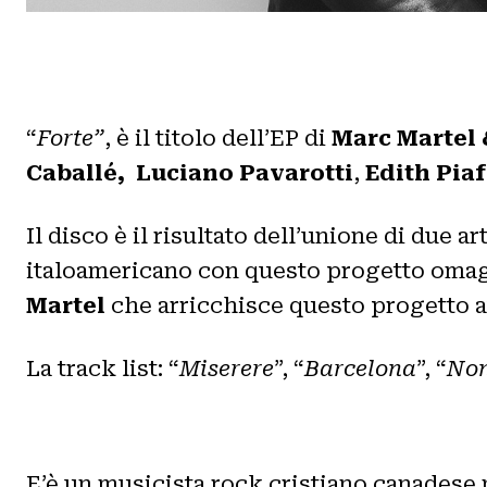
“
Forte”
, è il titolo dell’EP di
Marc Martel
Caballé,
Luciano Pavarotti
,
Edith Piaf
Il disco è il risultato dell’unione di due a
italoamericano con questo progetto omag
Martel
che arricchisce questo progetto av
La track list: “
Miserere
”, “
Barcelona
”, “
Non
E’è un musicista rock cristiano canadese 