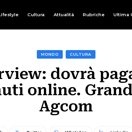
Lifestyle
Cultura
Attualità
Rubriche
Ultima 
MONDO
CULTURA
rview: dovrà pagar
uti online. Grand
Agcom