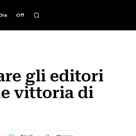
Ora
Off
e gli editori
e vittoria di