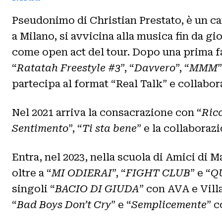
Pseudonimo di Christian Prestato, è un ca
a Milano, si avvicina alla musica fin da gi
come open act del tour. Dopo una prima fas
“
Ratatah Freestyle #3
”, “
Davvero
”, “
MMM
”
partecipa al format “Real Talk” e collabor
Nel 2021 arriva la consacrazione con “
Rico
Sentimento
”, “
Ti sta bene
” e la collaboraz
Entra, nel 2023, nella scuola di Amici di M
oltre a “
MI ODIERAI
”, “
FIGHT CLUB
” e “
Q
singoli “
BACIO DI GIUDA
” con AVA e Vill
“
Bad Boys Don’t Cry
” e “
Semplicemente
” c