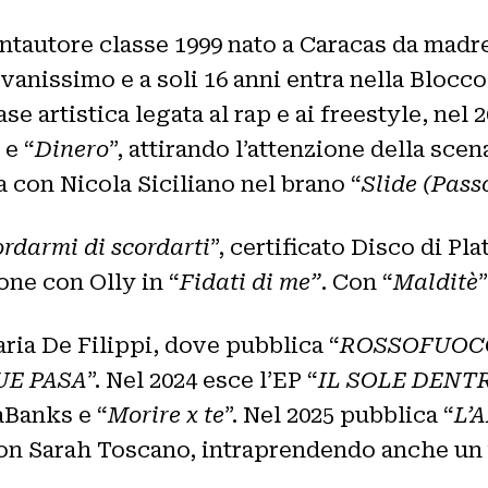
ntautore classe 1999 nato a Caracas da madre
ovanissimo e a soli 16 anni entra nella Blocco 
e artistica legata al rap e ai freestyle, ne
 e “
Dinero
”, attirando l’attenzione della sce
a con Nicola Siciliano nel brano “
Slide (Pass
rdarmi di scordarti
”, certificato Disco di Pl
ione con Olly in “
Fidati di me”
. Con “
Malditè
aria De Filippi, dove pubblica “
ROSSOFUOC
UE PASA
”. Nel 2024 esce l’EP “
IL SOLE DENT
aBanks e “
Morire x te
”. Nel 2025 pubblica “
L’
on Sarah Toscano, intraprendendo anche un to