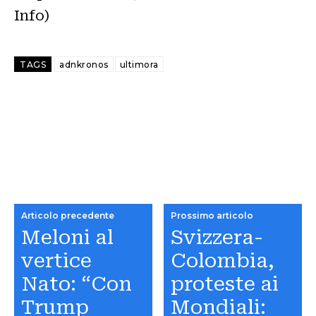
Info)
TAGS
adnkronos
ultimora
Articolo precedente
Prossimo articolo
Meloni al
Svizzera-
vertice
Colombia,
Nato: “Con
proteste ai
Trump
Mondiali: