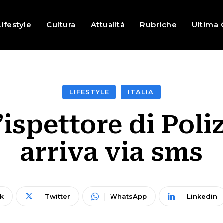
Lifestyle
Cultura
Attualità
Rubriche
Ultima 
LIFESTYLE
ITALIA
’ispettore di Poliz
arriva via sms
k
Twitter
WhatsApp
Linkedin