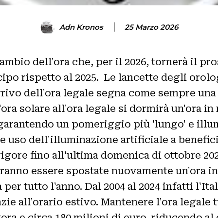
Adn Kronos
25 Marzo 2026
ambio dell'ora che, per il 2026, tornerà il p
ipo rispetto al 2025. Le lancette degli orol
'arrivo dell'ora legale segna come sempre una
ora solare all'ora legale si dormirà un'ora in
, garantendo un pomeriggio più 'lungo' e illu
 uso dell'illuminazione artificiale a benefici
n vigore fino all'ultima domenica di ottobre 2
ovranno essere spostate nuovamente un'ora in
per tutto l'anno. Dal 2004 al 2024 infatti l'Ita
azie all'orario estivo. Mantenere l'ora legale
ora e circa 180 milioni di euro, riducendo a