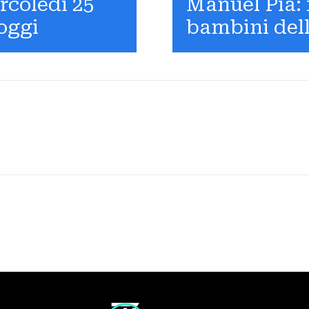
rcoledì 25
Manuel Pia: f
 oggi
bambini dell