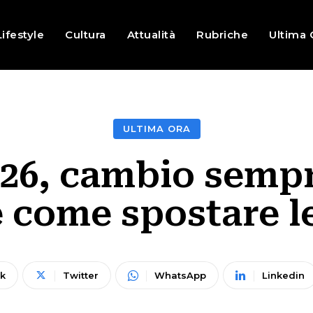
Lifestyle
Cultura
Attualità
Rubriche
Ultima 
ULTIMA ORA
026, cambio sempr
 come spostare le
k
Twitter
WhatsApp
Linkedin