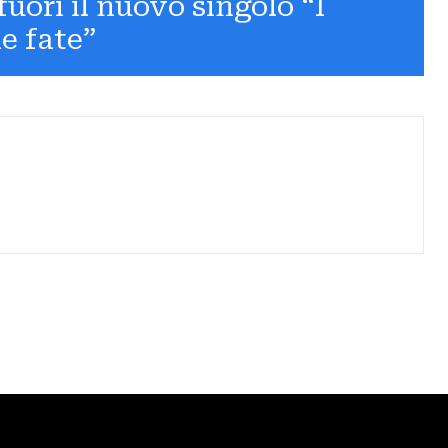
uori il nuovo singolo “I
e fate”