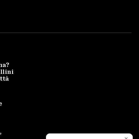
na?
llini
ittà
e
’
✕