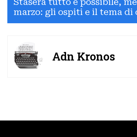
Stasera tutto è possibile, me
marzo: gli ospiti e il tema di
Adn Kronos